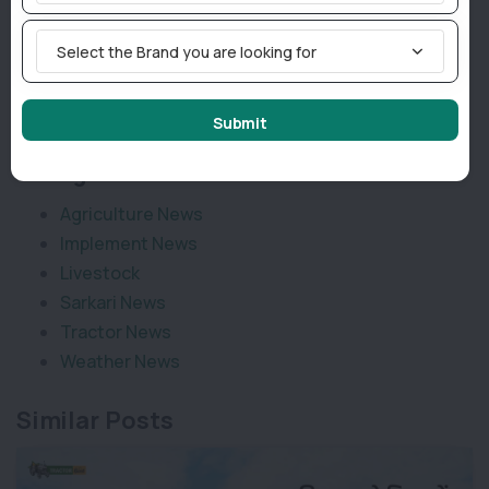
है।
Select the Brand you are looking for
Join TractorBird Whatsapp Group
Submit
Categories
Agriculture News
Implement News
Livestock
Sarkari News
Tractor News
Weather News
Similar Posts