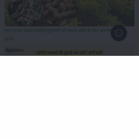
कम लागत, ज्यादा कमाई! मूंगफली की सफल खेती के लिए अपनाएं ये खास
उपाय
खरीफ फसलों की बुवाई कब करें? जानें सही समय और उचित बीज दर